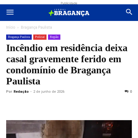
Publicidade
Início
Bragança Paulista
Bragança Paulista
Polícial
Região
Incêndio em residência deixa
casal gravemente ferido em
condomínio de Bragança
Paulista
Por
Redação
-
2 de junho de 2026
0