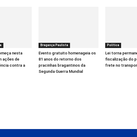
a
Bragança Paulista
Política
começa nesta
Evento gratuito homenageia os
Lei torna perman
m ações de
81 anos do retorno dos
fiscalização do 
ência contra a
pracinhas bragantinos da
frete no transpo
Segunda Guerra Mundial