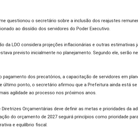
eme questionou o secretário sobre a inclusão dos reajustes remu
ionado ao dissídio dos servidores do Poder Executivo.
ão da LDO considera projeções inflacionárias e outras estimativas
ava previsto inicialmente no planejamento. Segundo ele, serão n
pagamento dos precatórios, a capacitação de servidores em plan
 último ponto, o secretário afirmou que a Prefeitura ainda está 
 mais agilidade ao processo nos próximos anos.
e Diretrizes Orçamentárias deve definir as metas e prioridades da a
ação do orçamento de 2027 seguirá princípios como prioridade para
iva e equilíbrio fiscal.