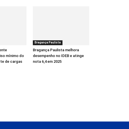
Bragança Paulista
ente
Bragança Paulista melhora
piso mínimo do
desempenho no IDEB e atinge
rte de cargas
nota 6,4 em 2025