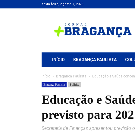
sexta-feira, agosto 7, 2026
Jornal
+
Bragança
INÍCIO
BRAGANÇA PAULISTA
COL
Início
Bragança Paulista
Educação e Saúde concen
Bragança Paulista
Política
Educação e Saúd
previsto para 202
Secretaria de Finanças apresentou previsão o