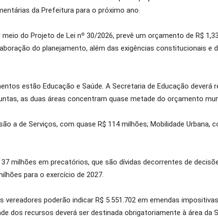
entárias da Prefeitura para o próximo ano.
meio do Projeto de Lei nº 30/2026, prevê um orçamento de R$ 1,338
 elaboração do planejamento, além das exigências constitucionais e
mentos estão Educação e Saúde. A Secretaria de Educação deverá r
untas, as duas áreas concentram quase metade do orçamento munic
são a de Serviços, com quase R$ 114 milhões; Mobilidade Urbana, 
milhões em precatórios, que são dívidas decorrentes de decisões ju
lhões para o exercício de 2027.
os vereadores poderão indicar R$ 5.551.702 em emendas impositivas.
tade dos recursos deverá ser destinada obrigatoriamente à área da