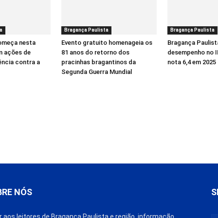
a
Bragança Paulista
Bragança Paulista
começa nesta
Evento gratuito homenageia os
Bragança Paulist
m ações de
81 anos do retorno dos
desempenho no I
ência contra a
pracinhas bragantinos da
nota 6,4 em 2025
Segunda Guerra Mundial
BRE NÓS
S
r aos leitores de Bragança Paulista e região, informação