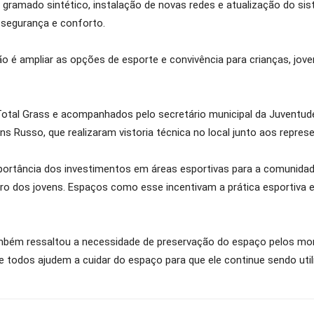
 gramado sintético, instalação de novas redes e atualização do sis
segurança e conforto.
ão é ampliar as opções de esporte e convivência para crianças, joven
tal Grass e acompanhados pelo secretário municipal da Juventude, 
ens Russo, que realizaram vistoria técnica no local junto aos repre
mportância dos investimentos em áreas esportivas para a comunida
o dos jovens. Espaços como esse incentivam a prática esportiva e 
ambém ressaltou a necessidade de preservação do espaço pelos mor
todos ajudem a cuidar do espaço para que ele continue sendo utiliz