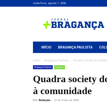
sexta-feira, agosto 7, 2026
Jornal
+
Bragança
INÍCIO
BRAGANÇA PAULISTA
COL
Início
Bragança Paulista
Quadra society do Henedi
Bragança Paulista
Esportes
Quadra society do
à comunidade
Por
Redação
-
27 de maio de 2026