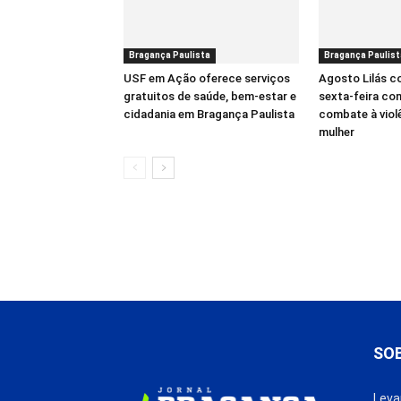
Bragança Paulista
Bragança Paulist
USF em Ação oferece serviços
Agosto Lilás 
gratuitos de saúde, bem-estar e
sexta-feira co
cidadania em Bragança Paulista
combate à viol
mulher
SO
Leva