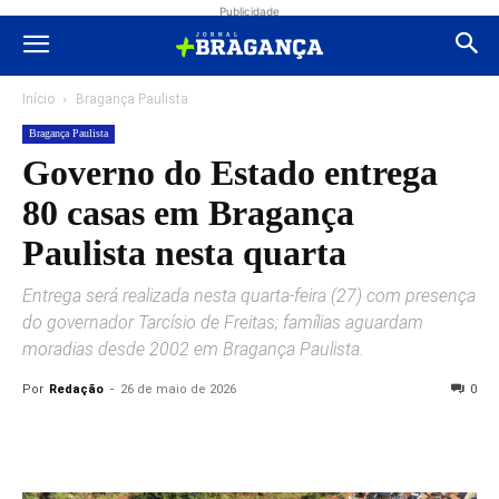
Publicidade
Início
Bragança Paulista
Bragança Paulista
Governo do Estado entrega
80 casas em Bragança
Paulista nesta quarta
Entrega será realizada nesta quarta-feira (27) com presença
do governador Tarcísio de Freitas; famílias aguardam
moradias desde 2002 em Bragança Paulista.
Por
Redação
-
26 de maio de 2026
0