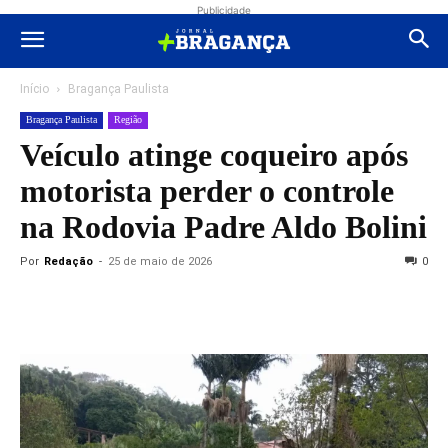
Publicidade
Início
Bragança Paulista
Bragança Paulista
Região
Veículo atinge coqueiro após
motorista perder o controle
na Rodovia Padre Aldo Bolini
Por
Redação
-
25 de maio de 2026
0