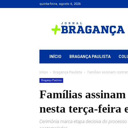
quinta-feira, agosto 6, 2026
Jornal
+
Bragança
INÍCIO
BRAGANÇA PAULISTA
COL
Início
Bragança Paulista
Famílias assinam contrato
Bragança Paulista
Famílias assinam
nesta terça-feira
Cerimônia marca etapa decisiva do processo 