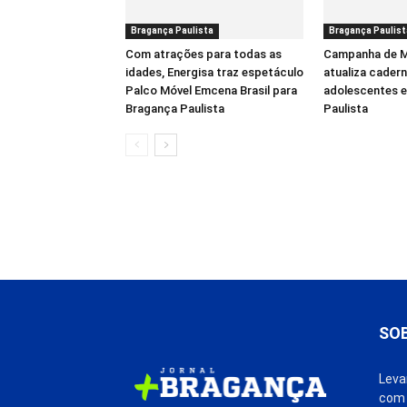
Bragança Paulista
Bragança Paulist
Com atrações para todas as
Campanha de M
idades, Energisa traz espetáculo
atualiza cadern
Palco Móvel Emcena Brasil para
adolescentes 
Bragança Paulista
Paulista
SO
Leva
com 