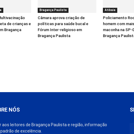
a
Bragança Paulista
Atibaia
ultivacinação
Câmara aprova criação de
Policiamento Rod
eta de crianças e
políticas para saúde bucal e
homem com mais 
em Bragança
Fórum Inter-religioso em
maconha na SP-0
Bragança Paulista
Bragança Paulist
BRE NÓS
S
r aos leitores de Bragança Paulista e região, informação
padrão de excelência.