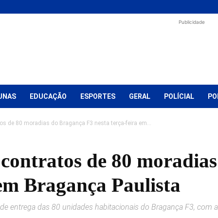
Publicidade
UNAS
EDUCAÇÃO
ESPORTES
GERAL
POLÍCIAL
PO
s de 80 moradias do Bragança F3 nesta terça-feira em...
 contratos de 80 moradia
 em Bragança Paulista
de entrega das 80 unidades habitacionais do Bragança F3, com as