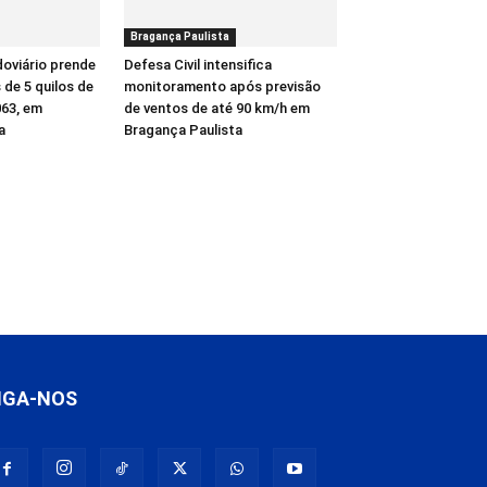
Bragança Paulista
oviário prende
Defesa Civil intensifica
de 5 quilos de
monitoramento após previsão
63, em
de ventos de até 90 km/h em
a
Bragança Paulista
IGA-NOS