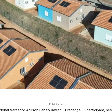
Publicidade
onal Vereador Adilson Leitão Xavier – Bragança F3 participam, nest