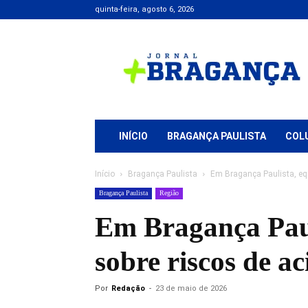
quinta-feira, agosto 6, 2026
Jornal
+
Bragança
INÍCIO
BRAGANÇA PAULISTA
COL
Início
Bragança Paulista
Em Bragança Paulista, equ
Bragança Paulista
Região
Em Bragança Paul
sobre riscos de a
Por
Redação
-
23 de maio de 2026