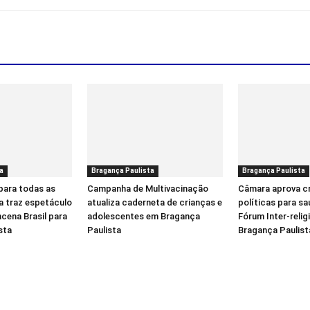
a
Bragança Paulista
Bragança Paulista
para todas as
Campanha de Multivacinação
Câmara aprova c
a traz espetáculo
atualiza caderneta de crianças e
políticas para sa
cena Brasil para
adolescentes em Bragança
Fórum Inter-reli
sta
Paulista
Bragança Paulist