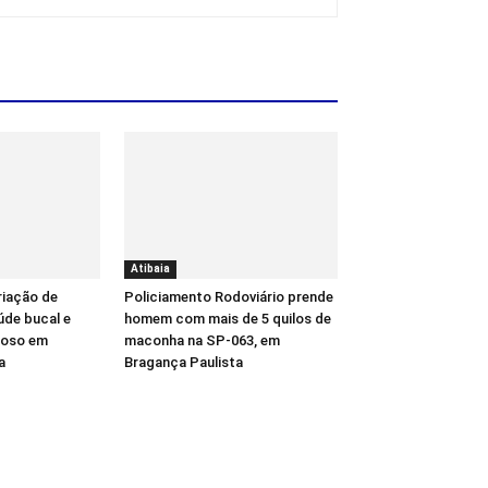
Atibaia
riação de
Policiamento Rodoviário prende
úde bucal e
homem com mais de 5 quilos de
gioso em
maconha na SP-063, em
a
Bragança Paulista