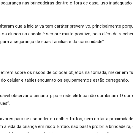
egurança nas brincadeiras dentro e fora de casa, uso inadequado d
altaram que a iniciativa tem caráter preventivo, principalmente po
m os alunos na escola é sempre muito positivo, pois além de receb
 para a segurança de suas famílias e da comunidade”.
fletirem sobre os riscos de colocar objetos na tomada, mexer em f
so do celular e tablet enquanto os equipamentos estão carregando.
ensável observar o cenário: pipa e rede elétrica não combinam. O corr
ques”.
rvores para se esconder ou colher frutos, sem notar a proximidade 
 vida da criança em risco. Então, não basta proibir a brincadeira, 