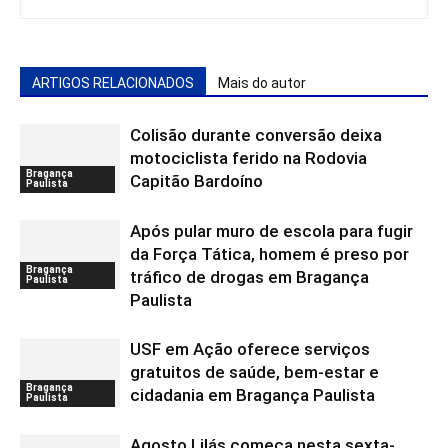
ARTIGOS RELACIONADOS
Mais do autor
Colisão durante conversão deixa
motociclista ferido na Rodovia
Bragança
Capitão Bardoíno
Paulista
Após pular muro de escola para fugir
da Força Tática, homem é preso por
Bragança
tráfico de drogas em Bragança
Paulista
Paulista
USF em Ação oferece serviços
gratuitos de saúde, bem-estar e
Bragança
cidadania em Bragança Paulista
Paulista
Agosto Lilás começa nesta sexta-