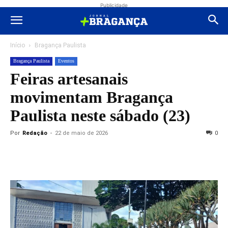
Publicidade
Início
Bragança Paulista
Bragança Paulista
Eventos
Feiras artesanais
movimentam Bragança
Paulista neste sábado (23)
Por
Redação
-
22 de maio de 2026
0