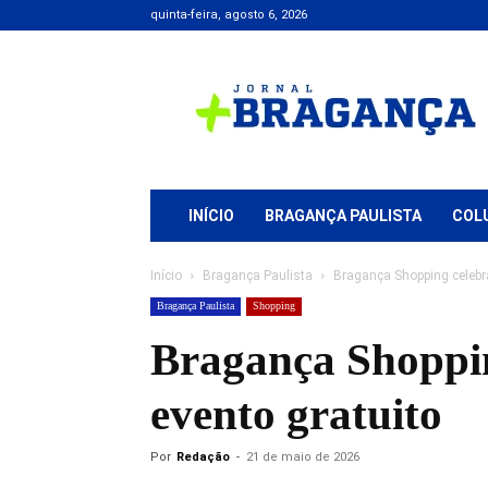
quinta-feira, agosto 6, 2026
Jornal
+
Bragança
INÍCIO
BRAGANÇA PAULISTA
COL
Início
Bragança Paulista
Bragança Shopping celebra
Bragança Paulista
Shopping
Bragança Shoppin
evento gratuito
Por
Redação
-
21 de maio de 2026