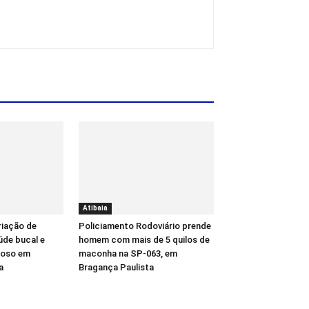
Atibaia
riação de
Policiamento Rodoviário prende
úde bucal e
homem com mais de 5 quilos de
gioso em
maconha na SP-063, em
a
Bragança Paulista