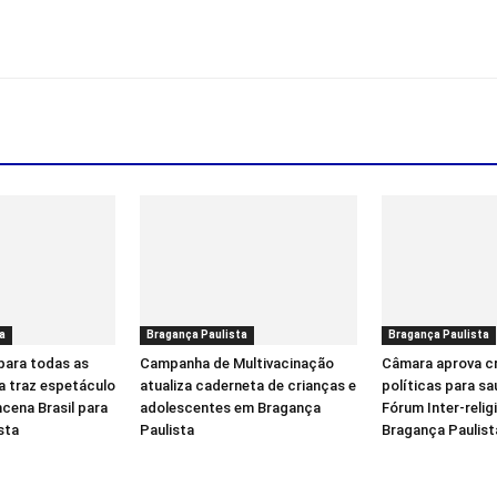
a
Bragança Paulista
Bragança Paulista
para todas as
Campanha de Multivacinação
Câmara aprova c
a traz espetáculo
atualiza caderneta de crianças e
políticas para sa
cena Brasil para
adolescentes em Bragança
Fórum Inter-reli
sta
Paulista
Bragança Paulist