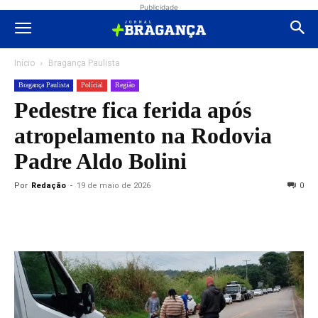
Publicidade
Início
Bragança Paulista
Bragança Paulista
Polícial
Região
Pedestre fica ferida após
atropelamento na Rodovia
Padre Aldo Bolini
Por
Redação
-
19 de maio de 2026
0