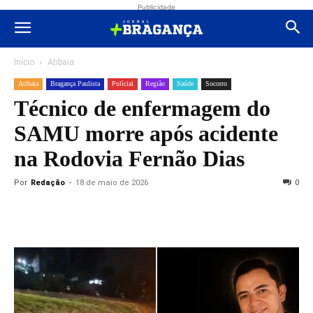
Publicidade
Início
Atibaia
Atibaia
Bragança Paulista
Polícial
Região
Saúde
Socorro
Técnico de enfermagem do
SAMU morre após acidente
na Rodovia Fernão Dias
Por
Redação
-
18 de maio de 2026
0