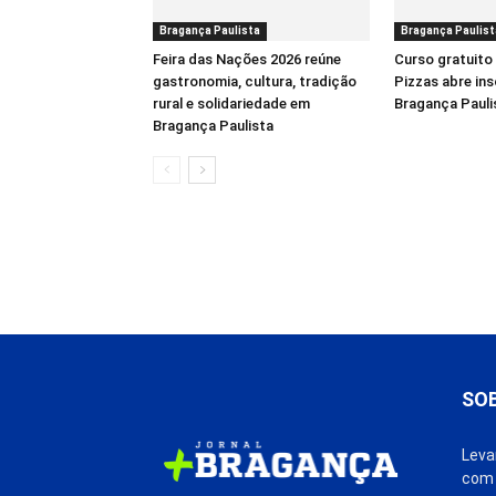
Bragança Paulista
Bragança Paulist
Feira das Nações 2026 reúne
Curso gratuito
gastronomia, cultura, tradição
Pizzas abre in
rural e solidariedade em
Bragança Pauli
Bragança Paulista
SO
Leva
com 