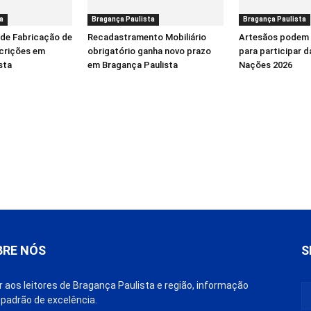
a
Bragança Paulista
Bragança Paulista
 de Fabricação de
Recadastramento Mobiliário
Artesãos podem 
scrições em
obrigatório ganha novo prazo
para participar d
sta
em Bragança Paulista
Nações 2026
BRE NÓS
S
r aos leitores de Bragança Paulista e região, informação
padrão de excelência.