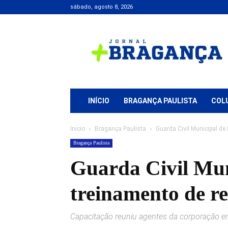
sábado, agosto 8, 2026
Jornal
+
Bragança
INÍCIO
BRAGANÇA PAULISTA
COL
Início
Bragança Paulista
Guarda Civil Municipal de
Bragança Paulista
Guarda Civil Mun
treinamento de r
Capacitação reuniu agentes da corporação em 