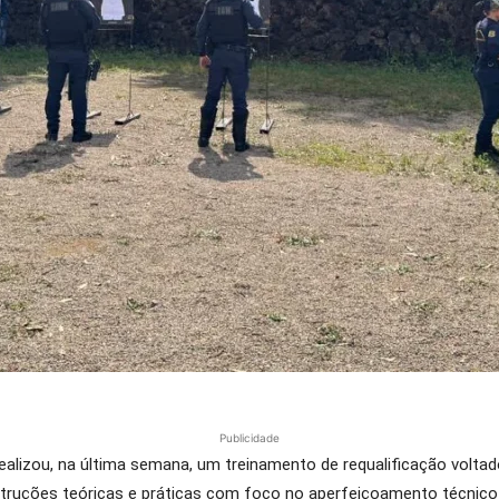
Publicidade
 realizou, na última semana, um treinamento de requalificação vol
struções teóricas e práticas com foco no aperfeiçoamento técnico