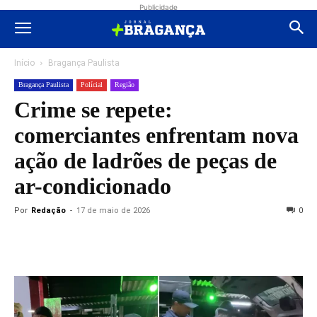
Publicidade
Início
Bragança Paulista
Bragança Paulista
Polícial
Região
Crime se repete:
comerciantes enfrentam nova
ação de ladrões de peças de
ar-condicionado
Por
Redação
-
17 de maio de 2026
0