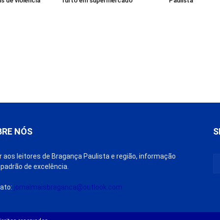
s de violência
furto em supermercado
Paulista
BRE NÓS
S
r aos leitores de Bragança Paulista e região, informação
padrão de excelência.
ato:
jornalmaisbraganca@outlook.com