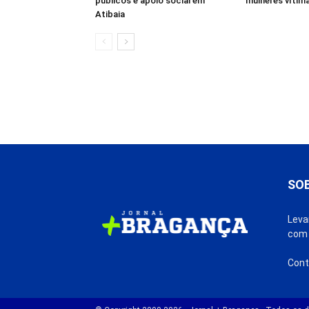
públicos e apoio social em
mulheres vítima
Atibaia
SO
Leva
com 
Cont