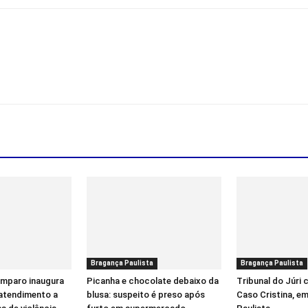
Bragança Paulista
Bragança Paulista
Amparo inaugura
Picanha e chocolate debaixo da
Tribunal do Júri
 atendimento a
blusa: suspeito é preso após
Caso Cristina, e