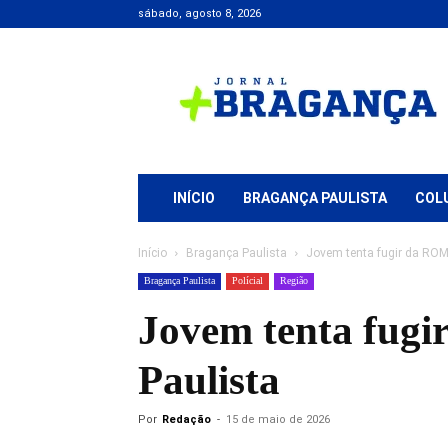
sábado, agosto 8, 2026
Jornal
+
Bragança
INÍCIO
BRAGANÇA PAULISTA
COL
Início
Bragança Paulista
Jovem tenta fugir da ROM
Bragança Paulista
Polícial
Região
Jovem tenta fugi
Paulista
Por
Redação
-
15 de maio de 2026