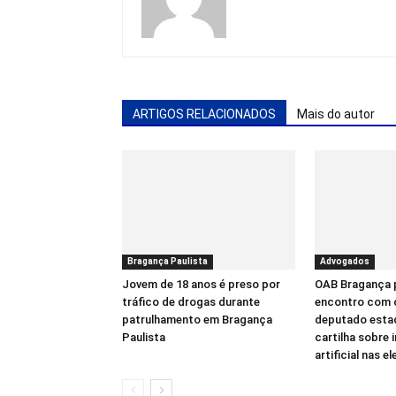
ARTIGOS RELACIONADOS
Mais do autor
Bragança Paulista
Advogados
Jovem de 18 anos é preso por
OAB Bragança
tráfico de drogas durante
encontro com 
patrulhamento em Bragança
deputado estad
Paulista
cartilha sobre 
artificial nas e