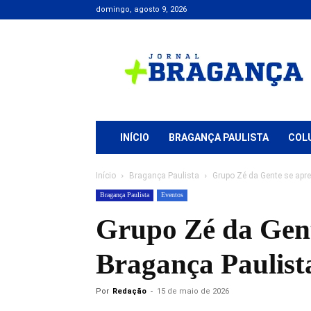
domingo, agosto 9, 2026
Jornal
+
Bragança
INÍCIO
BRAGANÇA PAULISTA
COL
Início
Bragança Paulista
Grupo Zé da Gente se apr
Bragança Paulista
Eventos
Grupo Zé da Gent
Bragança Paulist
Por
Redação
-
15 de maio de 2026