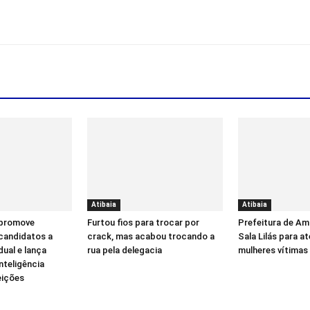
Atibaia
Atibaia
 promove
Furtou fios para trocar por
Prefeitura de Am
candidatos a
crack, mas acabou trocando a
Sala Lilás para a
ual e lança
rua pela delegacia
mulheres vítimas 
inteligência
leições