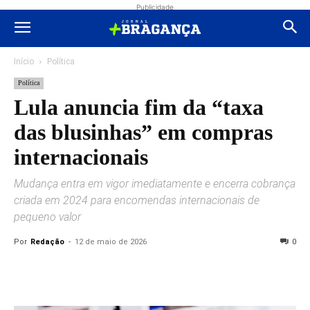
Publicidade
Início
Política
Política
Lula anuncia fim da “taxa
das blusinhas” em compras
internacionais
Mudança entra em vigor imediatamente e encerra cobrança
criada em 2024 para encomendas internacionais de
pequeno valor
Por
Redação
-
12 de maio de 2026
0