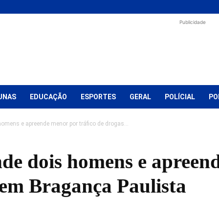
Publicidade
UNAS
EDUCAÇÃO
ESPORTES
GERAL
POLÍCIAL
PO
homens e apreende menor por tráfico de drogas...
nde dois homens e apreen
 em Bragança Paulista