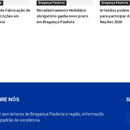
a
Bragança Paulista
Bragança Paulista
 de Fabricação de
Recadastramento Mobiliário
Artesãos podem 
scrições em
obrigatório ganha novo prazo
para participar d
sta
em Bragança Paulista
Nações 2026
BRE NÓS
S
r aos leitores de Bragança Paulista e região, informação
padrão de excelência.