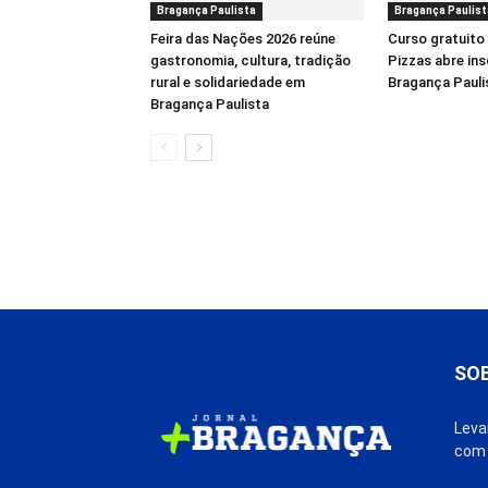
Bragança Paulista
Bragança Paulist
Feira das Nações 2026 reúne
Curso gratuito
gastronomia, cultura, tradição
Pizzas abre in
rural e solidariedade em
Bragança Pauli
Bragança Paulista
SO
Leva
com 