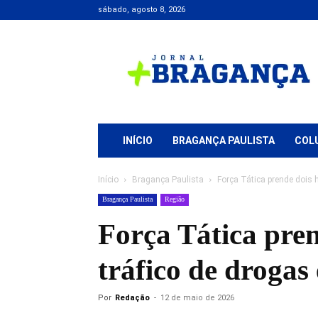
sábado, agosto 8, 2026
Jornal
+
Bragança
INÍCIO
BRAGANÇA PAULISTA
COL
Início
Bragança Paulista
Força Tática prende dois 
Bragança Paulista
Região
Força Tática pre
tráfico de drogas
Por
Redação
-
12 de maio de 2026