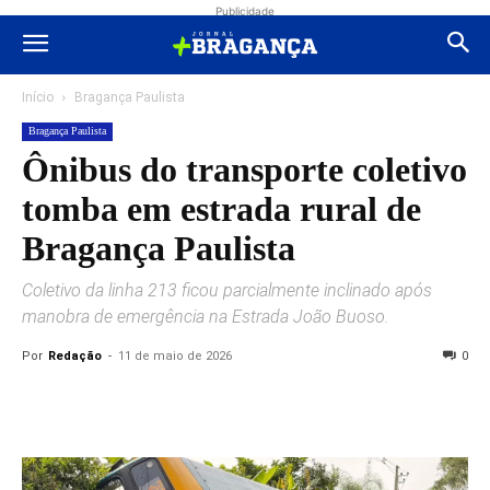
Publicidade
Início
Bragança Paulista
Bragança Paulista
Ônibus do transporte coletivo
tomba em estrada rural de
Bragança Paulista
Coletivo da linha 213 ficou parcialmente inclinado após
manobra de emergência na Estrada João Buoso.
Por
Redação
-
11 de maio de 2026
0