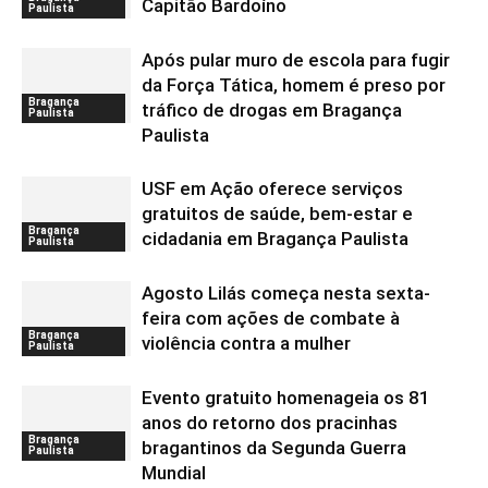
Capitão Bardoíno
Paulista
Após pular muro de escola para fugir
da Força Tática, homem é preso por
Bragança
tráfico de drogas em Bragança
Paulista
Paulista
USF em Ação oferece serviços
gratuitos de saúde, bem-estar e
Bragança
cidadania em Bragança Paulista
Paulista
Agosto Lilás começa nesta sexta-
feira com ações de combate à
Bragança
violência contra a mulher
Paulista
Evento gratuito homenageia os 81
anos do retorno dos pracinhas
Bragança
bragantinos da Segunda Guerra
Paulista
Mundial