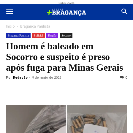
Publicidade
Início
Bragança Paulista
Bragança Paulista
Polícial
Região
Socorro
Homem é baleado em
Socorro e suspeito é preso
após fuga para Minas Gerais
Por
Redação
-
9 de maio de 2026
0