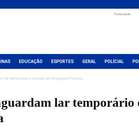
Publicidade
UNAS
EDUCAÇÃO
ESPORTES
GERAL
POLÍCIAL
PO
m lar temporário e adoção em Bragança Paulista
aguardam lar temporário
a