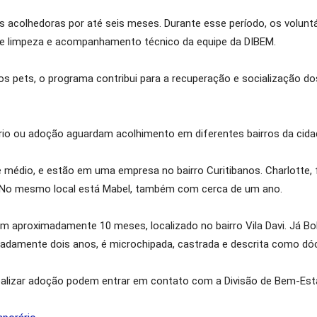
acolhedoras por até seis meses. Durante esse período, os volunt
de limpeza e acompanhamento técnico da equipe da DIBEM.
s pets, o programa contribui para a recuperação e socialização do
ário ou adoção aguardam acolhimento em diferentes bairros da cida
te médio, e estão em uma empresa no bairro Curitibanos. Charlott
. No mesmo local está Mabel, também com cerca de um ano.
om aproximadamente 10 meses, localizado no bairro Vila Davi. Já 
adamente dois anos, é microchipada, castrada e descrita como dóci
ealizar adoção podem entrar em contato com a Divisão de Bem-Estar