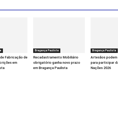
a
Bragança Paulista
Bragança Paulista
 de Fabricação de
Recadastramento Mobiliário
Artesãos podem 
scrições em
obrigatório ganha novo prazo
para participar d
sta
em Bragança Paulista
Nações 2026