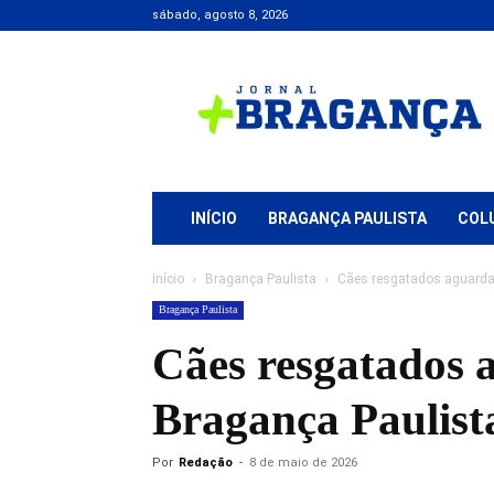
sábado, agosto 8, 2026
Jornal
+
Bragança
INÍCIO
BRAGANÇA PAULISTA
COL
Início
Bragança Paulista
Cães resgatados aguarda
Bragança Paulista
Cães resgatados 
Bragança Paulist
Por
Redação
-
8 de maio de 2026