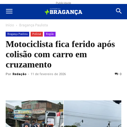
Publicidade
Início
Bragança Paulista
Bragança Paulista
Polícial
Região
Motociclista fica ferido após
colisão com carro em
cruzamento
Por
Redação
-
11 de fevereiro de 2026
0