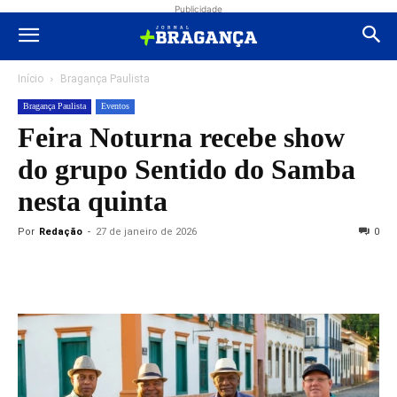
Publicidade
Início
Bragança Paulista
Bragança Paulista
Eventos
Feira Noturna recebe show
do grupo Sentido do Samba
nesta quinta
Por
Redação
-
27 de janeiro de 2026
0