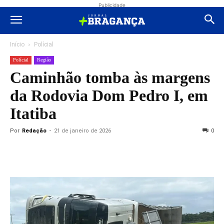
Publicidade
Início
Polícial
Polícial
Região
Caminhão tomba às margens
da Rodovia Dom Pedro I, em
Itatiba
Por
Redação
-
21 de janeiro de 2026
0