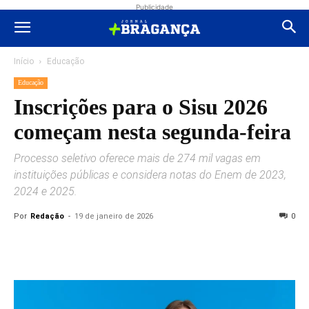
Publicidade
Início
Educação
Educação
Inscrições para o Sisu 2026
começam nesta segunda-feira
Processo seletivo oferece mais de 274 mil vagas em
instituições públicas e considera notas do Enem de 2023,
2024 e 2025.
Por
Redação
-
19 de janeiro de 2026
0