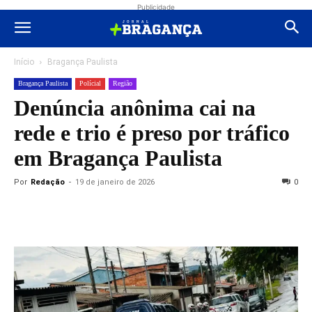
Publicidade
Início
Bragança Paulista
Bragança Paulista
Polícial
Região
Denúncia anônima cai na
rede e trio é preso por tráfico
em Bragança Paulista
Por
Redação
-
19 de janeiro de 2026
0