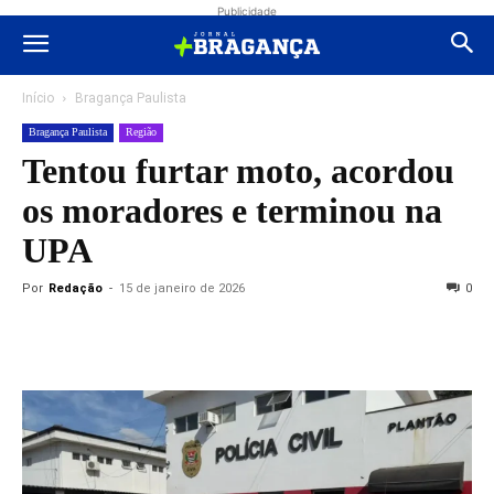
Publicidade
Início
Bragança Paulista
Bragança Paulista
Região
Tentou furtar moto, acordou
os moradores e terminou na
UPA
Por
Redação
-
15 de janeiro de 2026
0