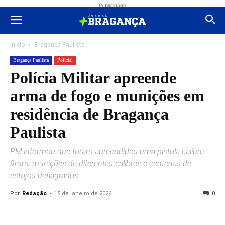
Publicidade
Início
Bragança Paulista
Bragança Paulista
Polícial
Polícia Militar apreende
arma de fogo e munições em
residência de Bragança
Paulista
PM informou que foram apreendidos uma pistola calibre
9mm, munições de diferentes calibres e centenas de
estojos deflagrados.
Por
Redação
-
15 de janeiro de 2026
0