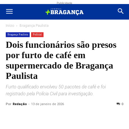
Publicidade
Início
Bragança Paulista
Bragança Paulista
Polícial
Dois funcionários são presos
por furto de café em
supermercado de Bragança
Paulista
Furto qualificado envolveu 50 pacotes de café e foi
registrado pela Polícia Civil para investigação.
Por
Redação
-
13 de janeiro de 2026
0