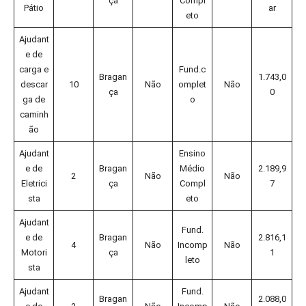
ça
Compl
Pátio
ar
eto
Ajudant
e de
carga e
Fund.c
Bragan
1.743,0
descar
10
Não
omplet
Não
ça
0
ga de
o
caminh
ão
Ajudant
Ensino
e de
Bragan
Médio
2.189,9
2
Não
Não
Eletrici
ça
Compl
7
sta
eto
Ajudant
Fund.
e de
Bragan
2.816,1
4
Não
Incomp
Não
Motori
ça
1
leto
sta
Ajudant
Fund.
Bragan
2.088,0