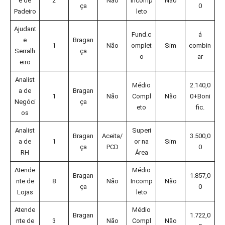
e de
2
Não
Incomp
Não
ça
0
Padeiro
leto
Ajudant
Fund.c
á
e
Bragan
1
Não
omplet
Sim
combin
Serralh
ça
o
ar
eiro
Analist
Médio
2.140,0
a de
Bragan
1
Não
Compl
Não
0+Boni
Negóci
ça
eto
fic.
os
Analist
Superi
Bragan
Aceita/
3.500,0
a de
1
or na
Sim
ça
PCD
0
RH
Área
Atende
Médio
Bragan
1.857,0
nte de
8
Não
Incomp
Não
ça
0
Lojas
leto
Atende
Médio
Bragan
1.722,0
nte de
3
Não
Compl
Não