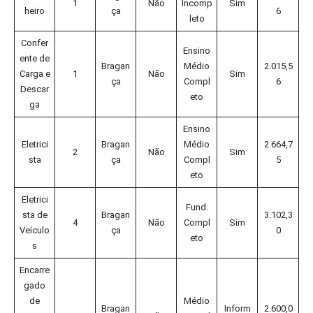
1
Não
Incomp
Sim
heiro
ça
6
leto
Confer
Ensino
ente de
Bragan
Médio
2.015,5
Carga e
1
Não
Sim
ça
Compl
6
Descar
eto
ga
Ensino
Eletrici
Bragan
Médio
2.664,7
2
Não
Sim
sta
ça
Compl
5
eto
Eletrici
Fund.
sta de
Bragan
3.102,3
4
Não
Compl
Sim
Veículo
ça
0
eto
s
Encarre
gado
de
Médio
Bragan
Inform
2.600,0