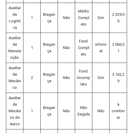
Auxiliar
Médio
de
Bragan
2.329,0
1
Não
Compl
Sim
Logísti
ça
0
eto
ca
Auxiliar
Fund.
de
Bragan
Inform
2.066,0
1
Não
Compl
Manute
ça
al
1
eto
nção
Auxiliar
Fund.
de
Bragan
2.162,2
2
Não
Incomp
Sim
Mecâni
ça
9
leto
co
Auxiliar
de
à
Bragan
Não
Mecâni
1
Não
Não
combin
ça
Exigida
co de
ar
Autos