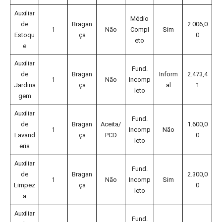
Auxiliar
Médio
de
Bragan
2.006,0
1
Não
Compl
Sim
Estoqu
ça
0
eto
e
Auxiliar
Fund.
de
Bragan
Inform
2.473,4
1
Não
Incomp
Jardina
ça
al
1
leto
gem
Auxiliar
Fund.
de
Bragan
Aceita/
1.600,0
1
Incomp
Não
Lavand
ça
PCD
0
leto
eria
Auxiliar
Fund.
de
Bragan
2.300,0
1
Não
Incomp
Sim
Limpez
ça
0
leto
a
Auxiliar
Fund.