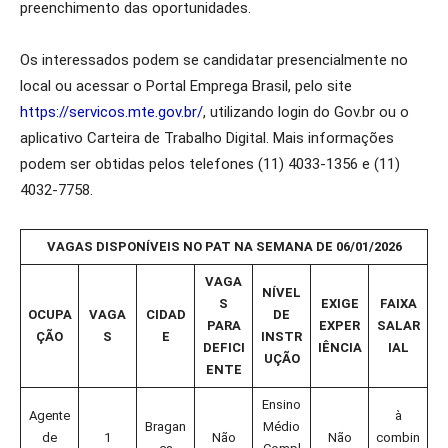
preenchimento das oportunidades.
Os interessados podem se candidatar presencialmente no
local ou acessar o Portal Emprega Brasil, pelo site
https://servicos.mte.gov.br/
, utilizando login do Gov.br ou o
aplicativo Carteira de Trabalho Digital. Mais informações
podem ser obtidas pelos telefones (11) 4033-1356 e (11)
4032-7758.
VAGAS DISPONÍVEIS NO PAT NA SEMANA DE 06/01/2026
VAGA
NÍVEL
S
EXIGE
FAIXA
OCUPA
VAGA
CIDAD
DE
PARA
EXPER
SALAR
ÇÃO
S
E
INSTR
DEFICI
IÊNCIA
IAL
UÇÃO
ENTE
Ensino
Agente
à
Bragan
Médio
de
1
Não
Não
combin