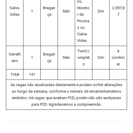
iro,
Salva-
Bragan
Monito
2.097,8
1
Não
Sim
Vidas
ça
r de
7
Piscina
s ou
Salva-
Vidas
Fund.c
á
Serralh
Bragan
1
Não
omplet
Sim
combin
eiro
ça
o
ar
Total
141
As vagas são atualizadas diariamente e podem sofrer alterações
ao longo da semana, conforme o número de encaminhamentos
emitidos. Há vagas que aceitam PCD, porém não são exclusivas
para PCD. Agradecemos a compreensão.