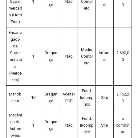
Super
1
Não
Compl
ça
al
0
mercad
eto
o (Horti
Fruti)
Encarre
gado
de
Médio
Super
Bragan
Inform
2.600,0
1
Não
Compl
mercad
ça
al
0
eto
o
(Merce
aria)
Fund.
Manob
Bragan
Aceita/
2.162,2
10
Incomp
Sim
rista
ça
PCD
9
leto
Mecâni
Fund.
à
co de
Bragan
1
Não
Incomp
Sim
combin
Autom
ça
leto
ar
óveis