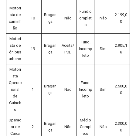
Motori
Fund.c
sta de
Bragan
2.199,0
10
Não
omplet
Não
caminh
ça
0
o
ão
Motori
Fund.
sta de
Bragan
Aceita/
2.905,1
19
Incomp
Sim
ônibus
ça
PCD
8
leto
urbano
Motori
sta
Operac
Fund.
Bragan
2.500,0
ional
1
Não
Incomp
Sim
ça
0
de
leto
Guinch
o
Operad
Médio
Bragan
2.300,0
or de
2
Não
Compl
Não
ça
0
Caixa
eto