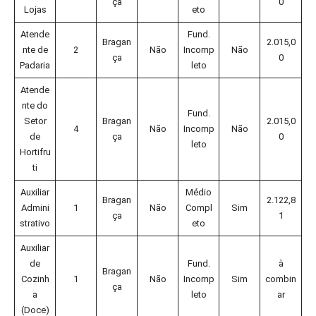
ça
0
Lojas
eto
Atende
Fund.
Bragan
2.015,0
nte de
2
Não
Incomp
Não
ça
0
Padaria
leto
Atende
nte do
Fund.
Setor
Bragan
2.015,0
4
Não
Incomp
Não
de
ça
0
leto
Hortifru
ti
Auxiliar
Médio
Bragan
2.122,8
Admini
1
Não
Compl
Sim
ça
1
strativo
eto
Auxiliar
de
Fund.
à
Bragan
Cozinh
1
Não
Incomp
Sim
combin
ça
a
leto
ar
(Doce)