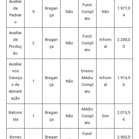
Auxiliar
Fund.
de
Bragan
1.977,0
9
Não
Compl
Não
Pedreir
ça
4
eto
o
Auxiliar
Fund.
de
Bragan
Inform
2.200,0
2
Não
Compl
Produç
ça
al
0
eto
ão
Auxiliar
nos
Ensino
Serviço
Bragan
Médio
Inform
1.914,9
1
Não
s de
ça
Compl
al
6
Aliment
eto
ação
Médio
Balconi
Bragan
2.015,5
1
Não
Compl
Sim
sta
ça
6
eto
Fund.
Borrac
Bragan
2.905,0