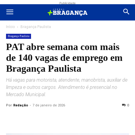
Publicidade
Início
Bragança Paulista
Bragança Paulista
PAT abre semana com mais
de 140 vagas de emprego em
Bragança Paulista
Há vagas para motorista, atendente, manobrista, auxiliar de
limpeza e outros cargos. Atendimento é presencial no
Mercado Municipal.
Por
Redação
-
7 de janeiro de 2026
0