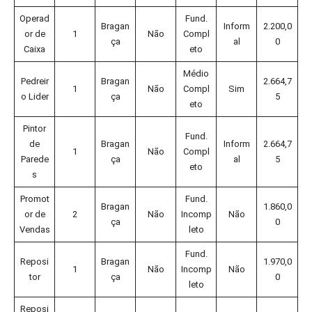
Operad
Fund.
Bragan
Inform
2.200,0
or de
1
Não
Compl
ça
al
0
Caixa
eto
Médio
Pedreir
Bragan
2.664,7
1
Não
Compl
Sim
o Lider
ça
5
eto
Pintor
Fund.
de
Bragan
Inform
2.664,7
1
Não
Compl
Parede
ça
al
5
eto
s
Promot
Fund.
Bragan
1.860,0
or de
2
Não
Incomp
Não
ça
0
Vendas
leto
Fund.
Reposi
Bragan
1.970,0
1
Não
Incomp
Não
tor
ça
0
leto
Reposi