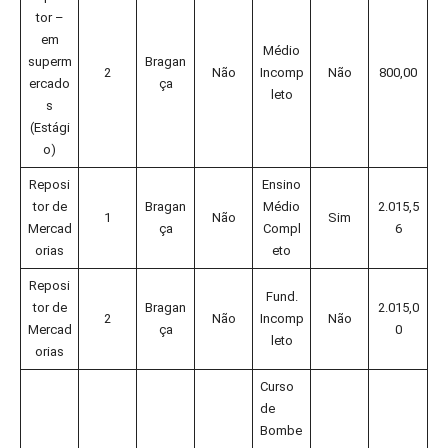
tor –
em
Médio
superm
Bragan
2
Não
Incomp
Não
800,00
ercado
ça
leto
s
(Estági
o)
Reposi
Ensino
tor de
Bragan
Médio
2.015,5
1
Não
Sim
Mercad
ça
Compl
6
orias
eto
Reposi
Fund.
tor de
Bragan
2.015,0
2
Não
Incomp
Não
Mercad
ça
0
leto
orias
Curso
de
Bombe