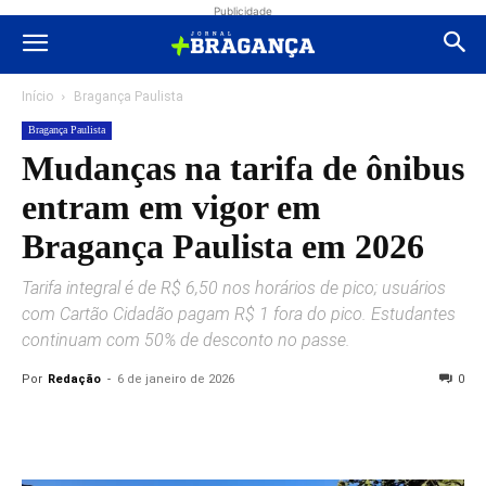
Publicidade
Início
Bragança Paulista
Bragança Paulista
Mudanças na tarifa de ônibus
entram em vigor em
Bragança Paulista em 2026
Tarifa integral é de R$ 6,50 nos horários de pico; usuários
com Cartão Cidadão pagam R$ 1 fora do pico. Estudantes
continuam com 50% de desconto no passe.
Por
Redação
-
6 de janeiro de 2026
0