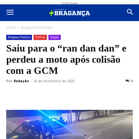
Publicidade
Início
Bragança Paulista
Bragança Paulista
Polícial
Região
Saiu para o “ran dan dan” e
perdeu a moto após colisão
com a GCM
Por
Redação
-
25 de dezembro de 2025
0