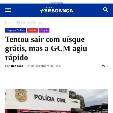
Publicidade
Início
Bragança Paulista
Bragança Paulista
Polícial
Região
Tentou sair com uísque
grátis, mas a GCM agiu
rápido
Por
Redação
-
24 de dezembro de 2025
0