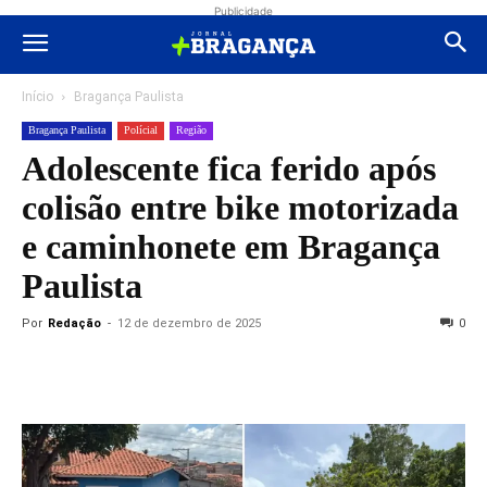
Publicidade
Início
Bragança Paulista
Bragança Paulista
Polícial
Região
Adolescente fica ferido após
colisão entre bike motorizada
e caminhonete em Bragança
Paulista
Por
Redação
-
12 de dezembro de 2025
0