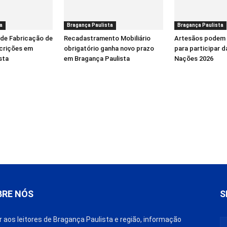
a
Bragança Paulista
Bragança Paulista
 de Fabricação de
Recadastramento Mobiliário
Artesãos podem 
scrições em
obrigatório ganha novo prazo
para participar d
sta
em Bragança Paulista
Nações 2026
BRE NÓS
S
r aos leitores de Bragança Paulista e região, informação