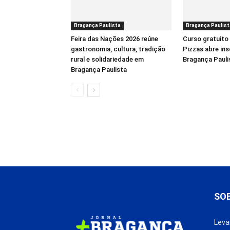
Bragança Paulista
Bragança Paulist
Feira das Nações 2026 reúne
Curso gratuito
gastronomia, cultura, tradição
Pizzas abre in
rural e solidariedade em
Bragança Pauli
Bragança Paulista
SO
Leva