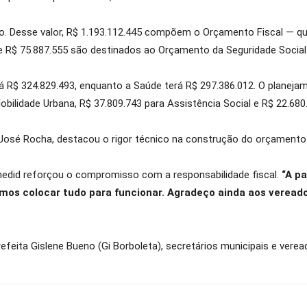
ão. Desse valor, R$ 1.193.112.445 compõem o Orçamento Fiscal — que
 e R$ 75.887.555 são destinados ao Orçamento da Seguridade Social
á R$ 324.829.493, enquanto a Saúde terá R$ 297.386.012. O planejame
obilidade Urbana, R$ 37.809.743 para Assistência Social e R$ 22.68
o José Rocha, destacou o rigor técnico na construção do orçamento
 Chedid reforçou o compromisso com a responsabilidade fiscal.
“A pa
amos colocar tudo para funcionar. Agradeço ainda aos verea
feita Gislene Bueno (Gi Borboleta), secretários municipais e verea