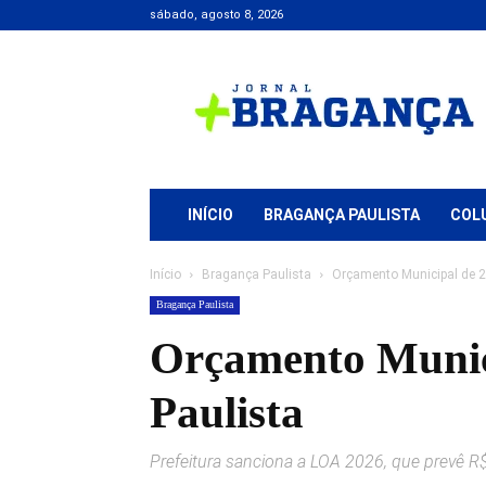
sábado, agosto 8, 2026
Jornal
+
Bragança
INÍCIO
BRAGANÇA PAULISTA
COL
Início
Bragança Paulista
Orçamento Municipal de 
Bragança Paulista
Orçamento Munic
Paulista
Prefeitura sanciona a LOA 2026, que prevê R$