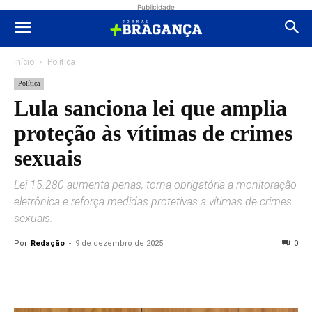
Publicidade
Início
Política
Política
Lula sanciona lei que amplia
proteção às vítimas de crimes
sexuais
Lei 15.280 aumenta penas, torna obrigatória a monitoração
eletrônica e reforça medidas protetivas a vítimas de crimes
sexuais.
Por
Redação
-
9 de dezembro de 2025
0