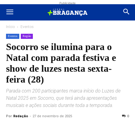
Publicidade
Início
Eventos
Eventos
Região
Socorro se ilumina para o
Natal com parada festiva e
show de luzes nesta sexta-
feira (28)
Parada com 200 participantes marca início do Luzes de
Natal 2025 em Socorro, que terá ainda apresentações
musicais e ações sociais durante toda a temporada.
Por
Redação
-
27 de novembro de 2025
0