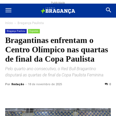
Publicidade
Início
Bragança Paulista
Bragança Paulista
Esportes
Bragantinas enfrentam o
Centro Olímpico nas quartas
de final da Copa Paulista
Pelo quarto ano consecutivo, o Red Bull Bragantino
disputará as quartas de final da Copa Paulista Feminina.
Por
Redação
-
18 de novembro de 2025
0