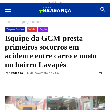
Publicidade
Início
Bragança Paulista
Bragança Paulista
Polícial
Região
Equipe da GCM presta
primeiros socorros em
acidente entre carro e moto
no bairro Lavapés
Por
Redação
-
13 de novembro de 2025
0