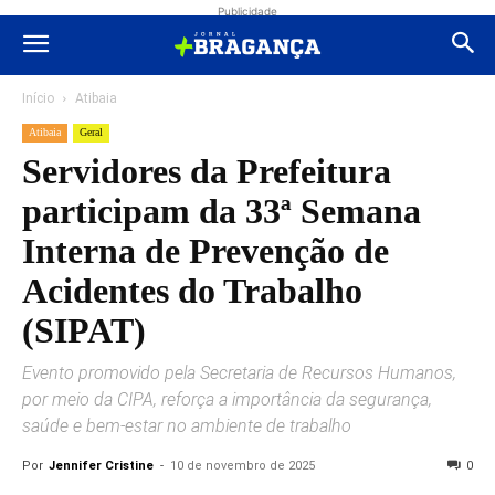
Publicidade
Início
Atibaia
Atibaia
Geral
Servidores da Prefeitura
participam da 33ª Semana
Interna de Prevenção de
Acidentes do Trabalho
(SIPAT)
Evento promovido pela Secretaria de Recursos Humanos,
por meio da CIPA, reforça a importância da segurança,
saúde e bem-estar no ambiente de trabalho
Por
Jennifer Cristine
-
10 de novembro de 2025
0