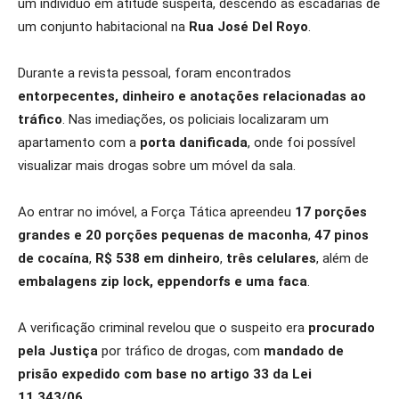
um indivíduo em atitude suspeita, descendo as escadarias de
um conjunto habitacional na
Rua José Del Royo
.
Durante a revista pessoal, foram encontrados
entorpecentes, dinheiro e anotações relacionadas ao
tráfico
. Nas imediações, os policiais localizaram um
apartamento com a
porta danificada
, onde foi possível
visualizar mais drogas sobre um móvel da sala.
Ao entrar no imóvel, a Força Tática apreendeu
17 porções
grandes e 20 porções pequenas de maconha
,
47 pinos
de cocaína
,
R$ 538 em dinheiro
,
três celulares
, além de
embalagens zip lock, eppendorfs e uma faca
.
A verificação criminal revelou que o suspeito era
procurado
pela Justiça
por tráfico de drogas, com
mandado de
prisão expedido com base no artigo 33 da Lei
11.343/06
.