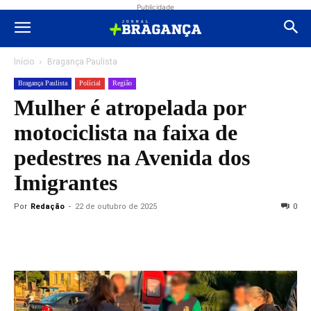
Publicidade
Início
Bragança Paulista
Bragança Paulista
Polícial
Região
Mulher é atropelada por
motociclista na faixa de
pedestres na Avenida dos
Imigrantes
Por
Redação
-
22 de outubro de 2025
0