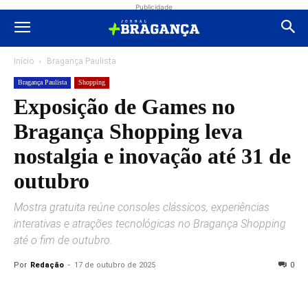
Publicidade
Início
Bragança Paulista
Bragança Paulista
Shopping
Exposição de Games no
Bragança Shopping leva
nostalgia e inovação até 31 de
outubro
Mostra gratuita reúne consoles clássicos, experiências
interativas e atrações tecnológicas no Bragança Shopping
até o fim de outubro.
Por
Redação
-
17 de outubro de 2025
0