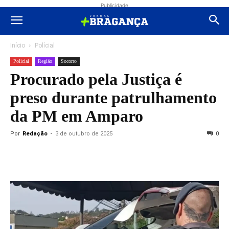
Publicidade
Início
Polícial
Polícial
Região
Socorro
Procurado pela Justiça é
preso durante patrulhamento
da PM em Amparo
Por
Redação
-
3 de outubro de 2025
0