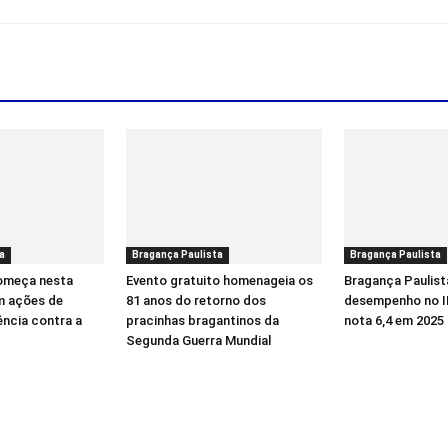
a
Bragança Paulista
Bragança Paulista
começa nesta
Evento gratuito homenageia os
Bragança Paulist
m ações de
81 anos do retorno dos
desempenho no I
ência contra a
pracinhas bragantinos da
nota 6,4 em 2025
Segunda Guerra Mundial