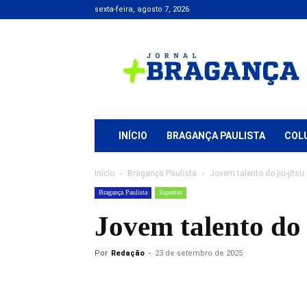
sexta-feira, agosto 7, 2026
Jornal
+
Bragança
INÍCIO
BRAGANÇA PAULISTA
COL
Início
Bragança Paulista
Jovem talento do jiu-jíts
Bragança Paulista
Esportes
Jovem talento do 
Por
Redação
-
23 de setembro de 2025