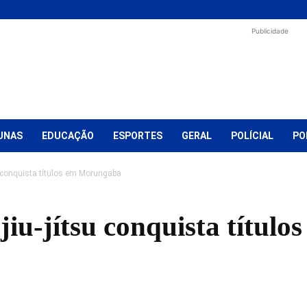
Publicidade
UNAS
EDUCAÇÃO
ESPORTES
GERAL
POLÍCIAL
PO
u conquista títulos em Morungaba
jiu-jítsu conquista títu