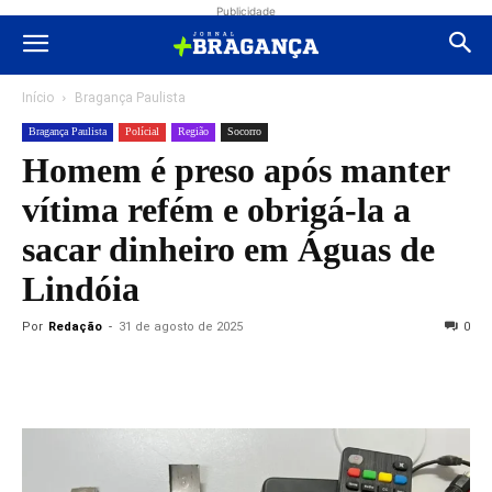
Publicidade
Início
Bragança Paulista
Bragança Paulista
Polícial
Região
Socorro
Homem é preso após manter
vítima refém e obrigá-la a
sacar dinheiro em Águas de
Lindóia
Por
Redação
-
31 de agosto de 2025
0