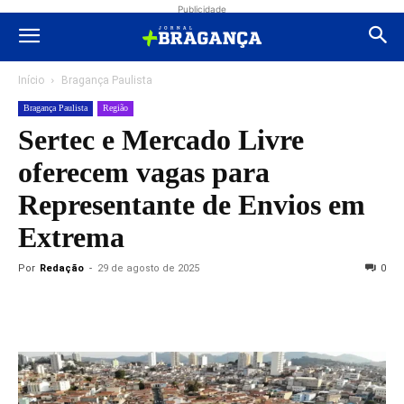
Publicidade
Início
Bragança Paulista
Bragança Paulista
Região
Sertec e Mercado Livre
oferecem vagas para
Representante de Envios em
Extrema
Por
Redação
-
29 de agosto de 2025
0