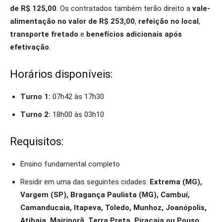
de R$ 125,00
. Os contratados também terão direito a
vale-
alimentação no valor de R$ 253,00
,
refeição no local
,
transporte fretado
e
benefícios adicionais após
efetivação
.
Horários disponíveis:
Turno 1:
07h42 às 17h30
Turno 2:
18h00 às 03h10
Requisitos:
Ensino fundamental completo
Residir em uma das seguintes cidades:
Extrema (MG),
Vargem (SP), Bragança Paulista (MG), Cambuí,
Camanducaia, Itapeva, Toledo, Munhoz, Joanópolis,
Atibaia, Mairiporã, Terra Preta, Piracaia ou Pouso