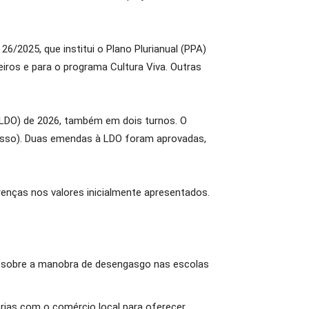
6/2025, que institui o Plano Plurianual (PPA)
os e para o programa Cultura Viva. Outras
s (LDO) de 2026, também em dois turnos. O
cesso). Duas emendas à LDO foram aprovadas,
renças nos valores inicialmente apresentados.
es sobre a manobra de desengasgo nas escolas
rias com o comércio local para oferecer