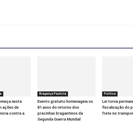
a
Bragança Paulista
Política
começa nesta
Evento gratuito homenageia os
Lei torna perman
m ações de
81 anos do retorno dos
fiscalização do 
ência contra a
pracinhas bragantinos da
frete no transpo
Segunda Guerra Mundial