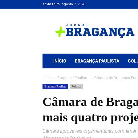
sexta-feira, agosto 7, 2026
Jornal
+
Bragança
INÍCIO
BRAGANÇA PAULISTA
COL
Início
Bragança Paulista
Câmara de Bragança Paulis
Bragança Paulista
Política
Câmara de Bragan
mais quatro proje
Câmara aprova leis orçamentárias com emend