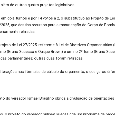
 além de outros quatro projetos legislativos.
m dois turnos e por 14 votos a 2, o substitutivo ao Projeto de Lei 2
025, que destina recursos para a manutenção do Corpo de Bombeir
riormente retiradas.
Projeto de Lei 27/2025, referente à Lei de Diretrizes Orçamentária
 turno (Bruno Sucesso e Quique Brown) e um no 2º turno (Bruno Su
das parlamentares; outras duas foram retiradas.
alterações nas fórmulas de cálculo do orçamento, o que gerou dife
eto do vereador Ismael Brasilino obriga a divulgação de orientaçõ
 o projeto do vereador Sidiney Guedes cria um programa de parce