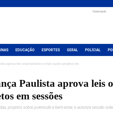
Publicidade
UNAS
EDUCAÇÃO
ESPORTES
GERAL
POLÍCIAL
PO
ta aprova leis orçamentárias e mais quatro projetos em...
ça Paulista aprova leis 
tos em sessões
as, projetos sobre juventude e bem-estar, e autoriza sessão 