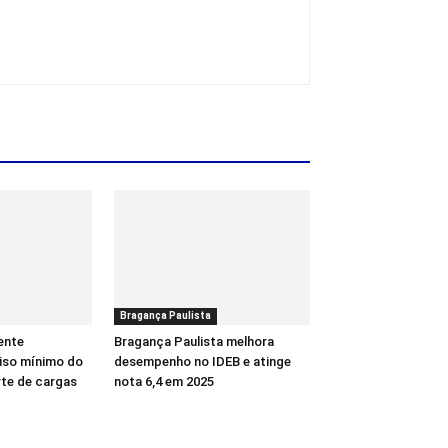
Bragança Paulista
ente
Bragança Paulista melhora
piso mínimo do
desempenho no IDEB e atinge
rte de cargas
nota 6,4 em 2025