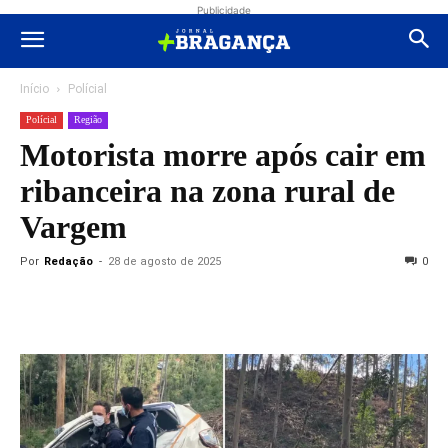
Publicidade
Início
Polícial
Polícial
Região
Motorista morre após cair em
ribanceira na zona rural de
Vargem
Por
Redação
-
28 de agosto de 2025
0