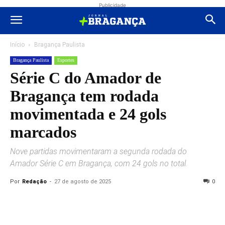
Publicidade
Início
Bragança Paulista
Bragança Paulista
Esportes
Série C do Amador de
Bragança tem rodada
movimentada e 24 gols
marcados
Nove partidas movimentaram a segunda rodada do
Amador Série C em Bragança, com 24 gols no total.
Por
Redação
-
27 de agosto de 2025
0