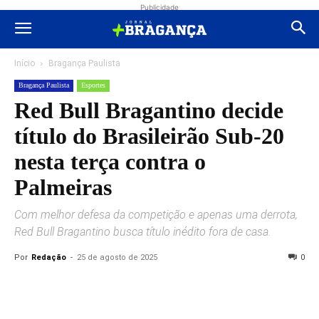
Publicidade
Início
Bragança Paulista
Bragança Paulista
Esportes
Red Bull Bragantino decide
título do Brasileirão Sub-20
nesta terça contra o
Palmeiras
Com melhor defesa da competição e apenas uma derrota,
Red Bull Bragantino busca título inédito fora de casa.
Por
Redação
-
25 de agosto de 2025
0